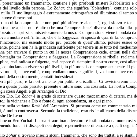
i presentiamo un frammento, contiene i più profondi misteri Kabbalistici e d
 del livello della persona. Lo
Zohar
, che significa “Splendore”, contiene sol
 nulla. Il suo linguaggio è estremamente crittografato ed illuminato al tempo ste
i, nuove dimensioni.
o in cui la comprensione non può più afferrare alcunché, ogni sforzo e tentat
nostra meta, che non è altro che una “comprensione” diversa da quella alla q
forzato ad aprirsi, e misteriosamente la nostra Comprensione viene inondata da 
rova a nuotare nell’infinito, che è la Saggezza. Si sposta di qua, di là, compre
l’inconscio, ma essendo molto più piccolo di quest’ultimo, potesse essere
nte, poiché non ha la grandezza sufficiente per tenere in sé tutto nel medesi
na per arrivare al punto in cui la nostra Comprensione cede, entrati nella di
battaglia tra Comprensione e Saggezza. La Comprensione si ribella, reclama i s
lice, così radiosa e fulgente, così capace di riempire il nostro cuore, così allett
e, cominciamo a vivere su più livelli, in più mondi contemporaneamente. Il piano
vi mondi, nuove entità, comprendiamo nuovi significati, vediamo nuove cose ch
ioni della nostra mente, contatti indesiderati.
rrà più puro, e la nostra mente più pulita e cristallina. Ci avvicineremo anco
 e a questo punto passato, presente e futuro sono una cosa sola. La nostra Compr
gli stessi Angeli e gli Arcangeli di Dio.
 con Dio. Lo
Zohar
è in grado di scatenare questo meccanismo di catarsi, ma d
etc.; la vicinanza a Dio è fonte di ogni abbondanza, su ogni piano.
ero nella variante
Rashi
dell’Aramaico. Si presenta come un commentario misti
ici, è molto controversa. Secondo la tradizione, esso risale all’epoca della dis
oshe De Leon.
himeon Ben Yochai. La sua straordinaria levatura è testimoniata da numerosi s
enendo lontani i discepoli non degni, e permettendo di entrare a quelli degni. N
ello
Zohar
si trovano inseriti alcuni frammenti, che sono dei trattati a sé stanti.