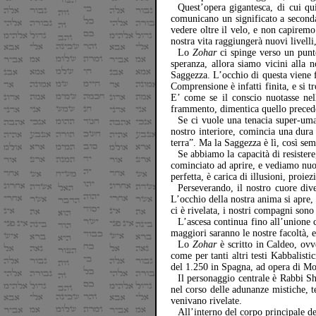
Quest’opera gigantesca, di cui qu
comunicano un significato a seconda
vedere oltre il velo, e non capiremo
nostra vita raggiungerà nuovi livell
Lo
Zohar
ci spinge verso un punt
speranza, allora siamo vicini alla 
Saggezza. L’occhio di questa viene 
Comprensione è infatti finita, e si t
E’ come se il conscio nuotasse nel
frammento, dimentica quello precede
Se ci vuole una tenacia super-uma
nostro interiore, comincia una dura 
terra”. Ma la Saggezza è lì, così semp
Se abbiamo la capacità di resister
cominciato ad aprire, e vediamo nuo
perfetta, è carica di illusioni, proiez
Perseverando, il nostro cuore dive
L’occhio della nostra anima si apre,
ci è rivelata, i nostri compagni sono 
L’ascesa continua fino all’unione
maggiori saranno le nostre facoltà, 
Lo
Zohar
è scritto in Caldeo, ovv
come per tanti altri testi Kabbalist
del 1.250 in Spagna, ad opera di M
Il personaggio centrale è Rabbi S
nel corso delle adunanze mistiche, t
venivano rivelate.
All’interno del corpo principale d