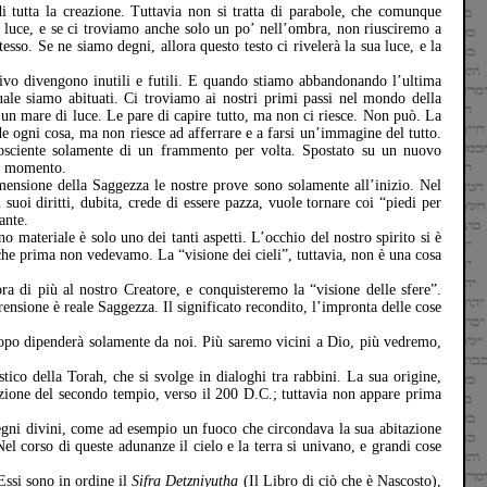
i tutta la creazione. Tuttavia non si tratta di parabole, che comunque
o luce, e se ci troviamo anche solo un po’ nell’ombra, non riusciremo a
sso. Se ne siamo degni, allora questo testo ci rivelerà la sua luce, e la
ivo divengono inutili e futili. E quando stiamo abbandonando l’ultima
uale siamo abituati. Ci troviamo ai nostri primi passi nel mondo della
un mare di luce. Le pare di capire tutto, ma non ci riesce. Non può. La
nde ogni cosa, ma non riesce ad afferrare e a farsi un’immagine del tutto.
 cosciente solamente di un frammento per volta. Spostato su un nuovo
mo momento.
mensione della Saggezza le nostre prove sono solamente all’inizio. Nel
uoi diritti, dubita, crede di essere pazza, vuole tornare coi “piedi per
ante.
 materiale è solo uno dei tanti aspetti. L’occhio del nostro spirito si è
e prima non vedevamo. La “visione dei cieli”, tuttavia, non è una cosa
ra di più al nostro Creatore, e conquisteremo la “visione delle sfere”.
ensione è reale Saggezza. Il significato recondito, l’impronta delle cose
opo dipenderà solamente da noi. Più saremo vicini a Dio, più vedremo,
co della Torah, che si svolge in dialoghi tra rabbini. La sua origine,
truzione del secondo tempio, verso il 200 D.C.; tuttavia non appare prima
egni divini, come ad esempio un fuoco che circondava la sua abitazione
el corso di queste adunanze il cielo e la terra si univano, e grandi cose
 Essi sono in ordine il
Sifra Detzniyutha
(Il Libro di ciò che è Nascosto),