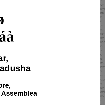
ø
áà
r,
Qadusha
ore,
re Assemblea