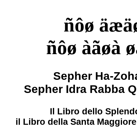
ñôø äæä
ñôø àãøà ø
Sepher Ha-Zoha
Sepher Idra Rabba 
Il Libro dello Splend
il Libro della Santa Maggio